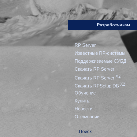
Разработчикам
RP Server
Известные RP-системы
Поддерживаемые СУБД
Скачать RP Server
X2
Скачать RP Server
X2
Скачать RPSetup DB
Обучение
Купить
Новости
О компании