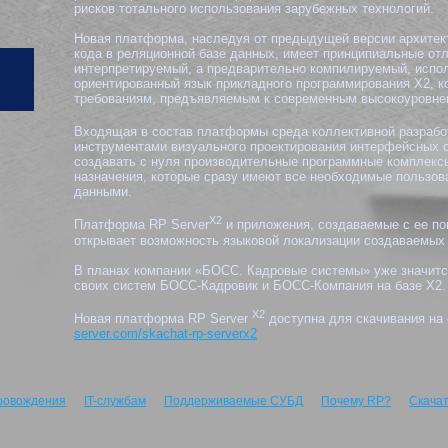
рисков тотального использования зарубежных технологий.
Новая платформа, наследуя от предыдущей версии архитект
кода в реляционной базе данных, имеет принципиальные отл
интерпретируемый, а предварительно компилируемый, испол
ориентированный язык прикладного программирования X2, к
требованиям, предъявляемым к современным высокоуровне
Входящая в состав платформы среда коллективной разработ
инструментами визуального проектирования интерфейсных о
создавать с нуля производительные программные комплекс
назначения, которые сразу имеют все необходимые пользов
данными.
X2
Платформа RP Server
и приложения, создаваемые с ее по
открывает возможность языковой локализации создаваемых 
В планах компании «БОСС. Кадровые системы» уже значитс
своих систем БОСС-Кадровик и БОСС-Компания на базе Х2.
X2
Новая платформа RP Server
доступна для скачивания на
server.com/skachat-rp-serverx2
ровождения
IT-службам
Поддерживаемые СУБД
Почему RP?
Скача