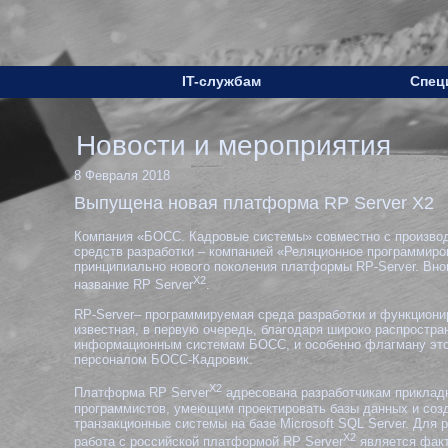
IT-службам
Спец
Новости и мероприятия
8 Февраля 2018
Выпущена новая платформа RP Server X2
Компания «БОСС. Кадровые системы» совместно с произво
средств разработки – компанией «Реляционное программиро
принципиально нового поколения платформы RP-Server. Вно
X2
название RP Server
.
RP-Server– программируемая среда разработки и функцион
известная, в первую очередь, благодаря широко распростр
информационным системам БОСС, и особенно флагману это
персоналом БОСС-Кадровик.
X2
Платформа RP Server
адресована разработчикам приклад
программистов, умеющим проектировать базы данных и соз
транзакционные системы на базе Microsoft SQL Server. Для
X2
работа с российской платформой RP Server
является фак