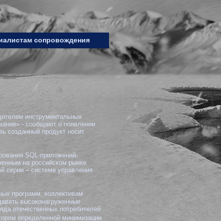
иалистам сопровождения
дителем инструментальных
вание» - сообщают о появлении
вь созданный продукт носит
ирования SQL-приложений,
аненным на российском рынке
й серии – системе управления
ных программ, коллективам
давать высоконагруженные
 ряда отечественных потребителей
тором определенной минимизации