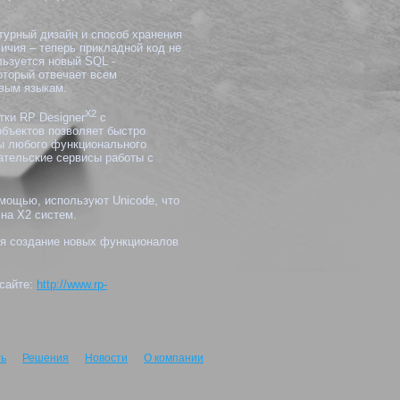
урный дизайн и способ хранения
ичия – теперь прикладной код не
ьзуется новый SQL -
оторый отвечает всем
вым языкам.
X2
ки RP Designer
с
бъектов позволяет быстро
ы любого функционального
ательские сервисы работы с
мощью, используют Unicode, что
на X2 систем.
я создание новых функционалов
 сайте:
http://www.rp-
ть
Решения
Новости
О компании