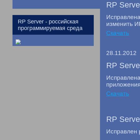
RP Serve
Исправлена
RP Server - российская
изменить И
программируемая среда
Скачать
28.11.2012
RP Serve
Исправлена
приложения
Скачать
RP Serve
Исправлен 