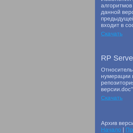
алгоритмов
данной вер
предыдущей
входит в со
Скачать
RP Server
Относитель
нумерации 
репозитори
версии.doc"
Скачать
Архив верси
Начало
|
Пр