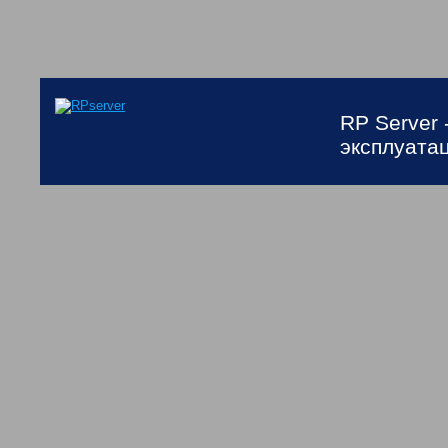
RP Server 
эксплуата