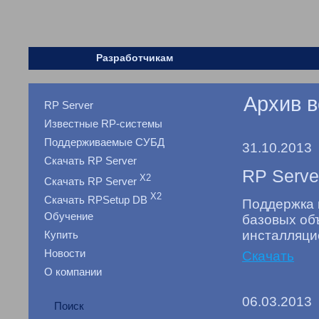
Разработчикам
Архив 
RP Server
Известные RP-системы
Поддерживаемые СУБД
31.10.2013
Скачать RP Server
RP Server
X2
Скачать RP Server
X2
Скачать RPSetup DB
Поддержка 
Обучение
базовых объ
инсталляци
Купить
Новости
Скачать
О компании
06.03.2013